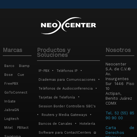
Marcas
Productos y
Nosotros
Soluciones
Neocenter
Barco
Biamp
S.A. de C.V.®
IP-PBX
•
Teléfonos IP
•
Av.
Bose
Cue
Insurgentes
Diademas para Comunicaciones
•
Sur 1446 Piso
FreePBX
10
Teléfonos de Audioconferencia
•
GoToConnect
Actipan,
Tarjetas de Telefonía
•
Benito Juárez
InGate
CDMX
Session Border Controllers SBC's
JabraGN
Tel. 52 (55) 85
•
Routers y Media Gateways
•
90 90 00
Logitech
Bancos de Canales
•
Hotelería
Carta de
Mitel
PBXact
Derechos
Software para ContactCenters
◘
Sangoma